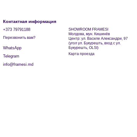
Контактная информация
+373 79791188
SHOWROOM FRAMESI
Молдова, мун. Кишинёв
Перезвонить вам?
Центр: ул. Василе Александри, 97
(угол ул. Букурешть, вход с ул.
Букурешть, OLSI)
WhatsApp
Карта проезда
Telegram
info@framesi.md