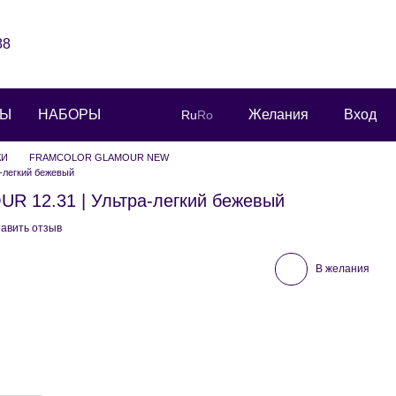
88
РЫ
НАБОРЫ
Желания
Вход
Ru
Ro
КИ
FRAMCOLOR GLAMOUR NEW
легкий бежевый
12.31 | Ультра-легкий бежевый
авить отзыв
В желания