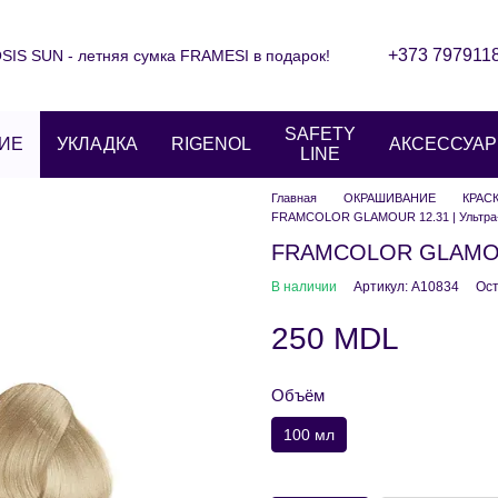
+373 797911
IS SUN - летняя сумка FRAMESI в подарок!
Контактная информация
Блог
ние
Отзывы о магазине
SAFETY
ИЕ
УКЛАДКА
RIGENOL
АКСЕССУА
LINE
Главная
ОКРАШИВАНИЕ
КРАС
FRAMCOLOR GLAMOUR 12.31 | Ультра-
FRAMCOLOR GLAMOUR 
В наличии
Артикул: A10834
Ост
250 MDL
Объём
100 мл