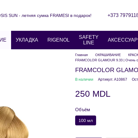
+373 797911
IS SUN - летняя сумка FRAMESI в подарок!
Контактная информация
Блог
ние
Отзывы о магазине
SAFETY
ИЕ
УКЛАДКА
RIGENOL
АКСЕССУА
LINE
Главная
ОКРАШИВАНИЕ
КРАС
FRAMCOLOR GLAMOUR 9.33 | Очень св
FRAMCOLOR GLAMOUR 
В наличии
Артикул: A10867
Ост
250 MDL
Объём
100 мл