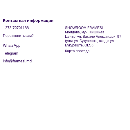
Контактная информация
+373 79791188
SHOWROOM FRAMESI
Молдова, мун. Кишинёв
Перезвонить вам?
Центр: ул. Василе Александри, 97
(угол ул. Букурешть, вход с ул.
Букурешть, OLSI)
WhatsApp
Карта проезда
Telegram
info@framesi.md