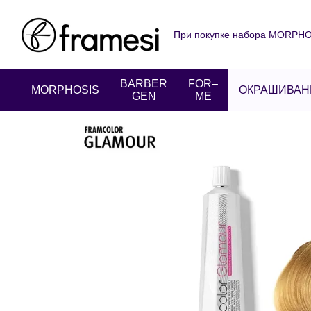
Перейти к основному контенту
При покупке набора MORPHOS
О нас
Оплата и доставка
Пользовательское соглаше
BARBER
FOR–
MORPHOSIS
ОКРАШИВАН
GEN
ME