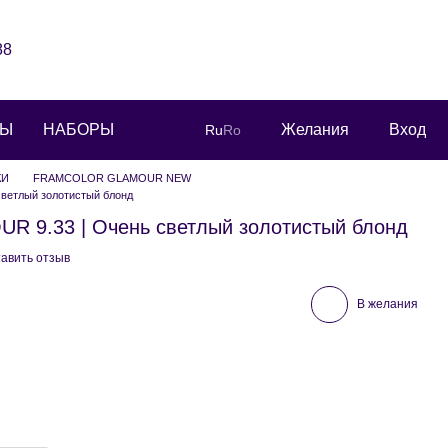
88
РЫ
НАБОРЫ
Желания
Вход
Ru
Ro
КИ
FRAMCOLOR GLAMOUR NEW
етлый золотистый блонд
9.33 | Очень светлый золотистый блонд
авить отзыв
В желания