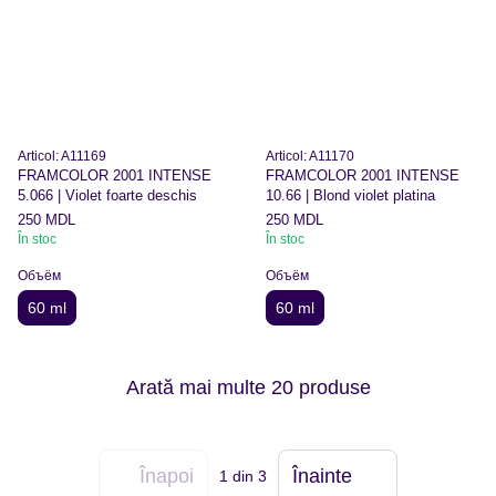
Articol: A11169
Articol: A11170
FRAMCOLOR 2001 INTENSE
FRAMCOLOR 2001 INTENSE
5.066 | Violet foarte deschis
10.66 | Blond violet platina
250 MDL
250 MDL
În stoc
În stoc
Объём
Объём
60 ml
60 ml
Arată mai multe 20 produse
Înapoi
Înainte
1
din 3