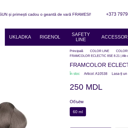
+373 7979
N și primești cadou o geantă de vară FRAMESI!
are
Informații de contact
Blogul
ziile magazinelor
SAFETY
UKLADKA
RIGENOL
ACCESSORI
LINE
Principală
COLOR LINE
COLOR
FRAMCOLOR ECLECTIC 8SE 8.21 | Alb d
FRAMCOLOR ECLECTIC 
În stoc
Articol: A10538
Lasa-ți un
250 MDL
Объём
60 ml