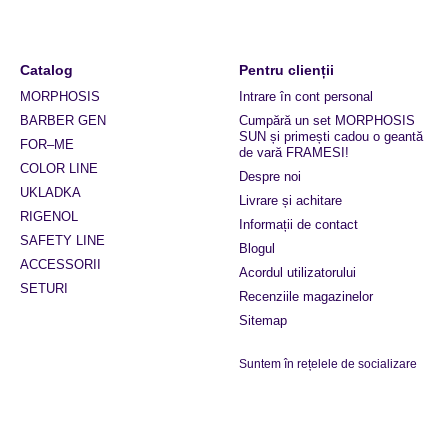
Catalog
Pentru clienții
MORPHOSIS
Intrare în cont personal
BARBER GEN
Cumpără un set MORPHOSIS
SUN și primești cadou o geantă
FOR–ME
de vară FRAMESI!
COLOR LINE
Despre noi
UKLADKA
Livrare și achitare
RIGENOL
Informații de contact
SAFETY LINE
Blogul
ACCESSORII
Acordul utilizatorului
SETURI
Recenziile magazinelor
Sitemap
Suntem în rețelele de socializare