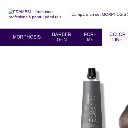
Mergi la conținutul principal
Cumpără un set MORPHOSIS SU
Despre noi
Livrare și achit
Acordul utilizatorului
Recen
BARBER
FOR–
COLOR
MORPHOSIS
GEN
ME
LINE