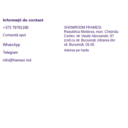
Informații de contact
+373 79791188
SHOWROOM FRAMESI
Republica Moldova, mun. Chișinău
Comandă apel
Centru: str. Vasile Alecsandri, 97
(colț cu str. București, intrarea din
str. București, OLSI)
WhatsApp
Adresa pe harta
Telegram
info@framesi.md