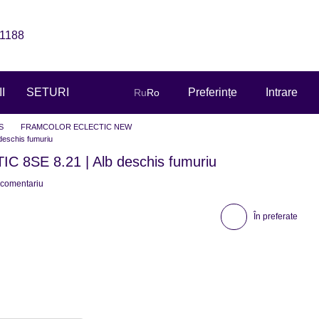
1188
I
SETURI
Preferințe
Intrare
Ru
Ro
S
FRAMCOLOR ECLECTIC NEW
eschis fumuriu
8SE 8.21 | Alb deschis fumuriu
 comentariu
În preferate