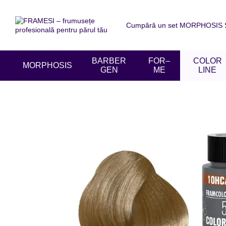
Mergi la conținutul principal
Cumpără un set MORPHOSIS SU
Despre noi
Livrare și achit
Acordul utilizatorului
Recen
BARBER
FOR–
COLOR
MORPHOSIS
GEN
ME
LINE