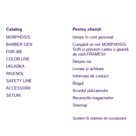
Catalog
Pentru clienții
MORPHOSIS
Intrare în cont personal
BARBER GEN
Cumpără un set MORPHOSIS
SUN și primești cadou o geantă
FOR–ME
de vară FRAMESI!
COLOR LINE
Despre noi
UKLADKA
Livrare și achitare
RIGENOL
Informații de contact
SAFETY LINE
Blogul
ACCESSORII
Acordul utilizatorului
SETURI
Recenziile magazinelor
Sitemap
Suntem în rețelele de socializare