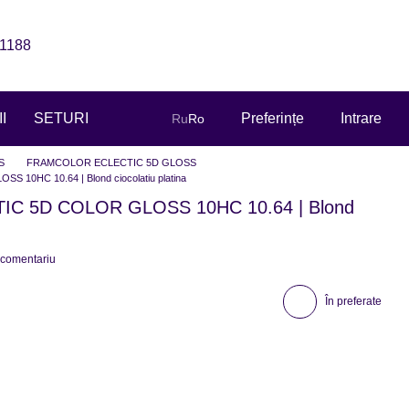
1188
I
SETURI
Preferințe
Intrare
Ru
Ro
S
FRAMCOLOR ECLECTIC 5D GLOSS
0HC 10.64 | Blond ciocolatiu platina
C 5D COLOR GLOSS 10HC 10.64 | Blond
 comentariu
În preferate