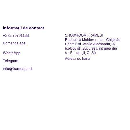
Informații de contact
+373 79791188
SHOWROOM FRAMESI
Republica Moldova, mun. Chișinău
Comandă apel
Centru: str. Vasile Alecsandri, 97
(colț cu str. București, intrarea din
str. București, OLSI)
WhatsApp
Adresa pe harta
Telegram
info@framesi.md