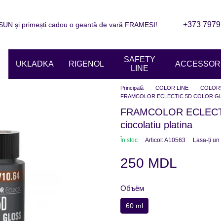
+373 7979
N și primești cadou o geantă de vară FRAMESI!
are
Informații de contact
Blogul
ziile magazinelor
SAFETY
UKLADKA
RIGENOL
ACCESSORI
LINE
Principală
COLOR LINE
COLOR
FRAMCOLOR ECLECTIC 5D COLOR GLOSS 1
FRAMCOLOR ECLECTI
ciocolatiu platina
În stoc
Articol: A10563
Lasa-ți un
250 MDL
Объём
60 ml