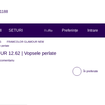
1188
I
SETURI
Preferințe
Intrare
Ru
Ro
S
FRAMCOLOR GLAMOUR NEW
perlate
12.62 | Vopsele perlate
 comentariu
În preferate