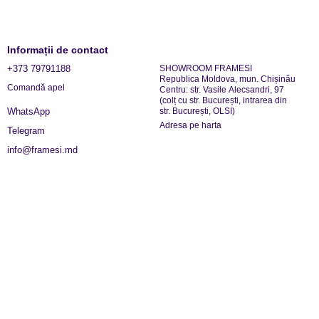
Informații de contact
+373 79791188
SHOWROOM FRAMESI
Republica Moldova, mun. Chișinău
Comandă apel
Centru: str. Vasile Alecsandri, 97
(colț cu str. București, intrarea din
str. București, OLSI)
WhatsApp
Adresa pe harta
Telegram
info@framesi.md