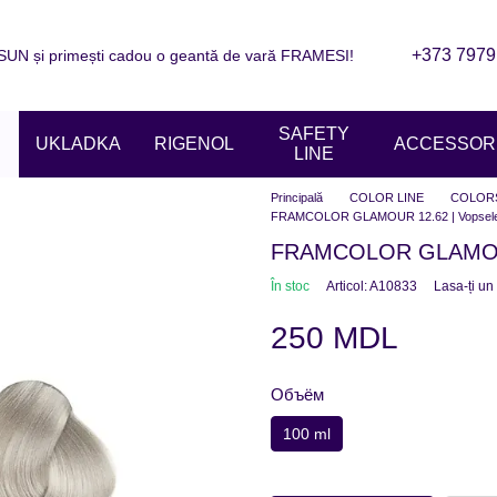
+373 7979
N și primești cadou o geantă de vară FRAMESI!
are
Informații de contact
Blogul
ziile magazinelor
SAFETY
UKLADKA
RIGENOL
ACCESSORI
LINE
Principală
COLOR LINE
COLOR
FRAMCOLOR GLAMOUR 12.62 | Vopsele 
FRAMCOLOR GLAMOUR 
În stoc
Articol: A10833
Lasa-ți un
250 MDL
Объём
100 ml