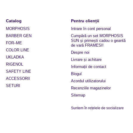
Catalog
Pentru clienții
MORPHOSIS
Intrare în cont personal
BARBER GEN
Cumpără un set MORPHOSIS
SUN și primești cadou o geantă
FOR–ME
de vară FRAMESI!
COLOR LINE
Despre noi
UKLADKA
Livrare și achitare
RIGENOL
Informații de contact
SAFETY LINE
Blogul
ACCESSORII
Acordul utilizatorului
SETURI
Recenziile magazinelor
Sitemap
Suntem în rețelele de socializare