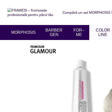
Mergi la conținutul principal
Cumpără un set MORPHOSIS SU
Despre noi
Livrare și achit
Acordul utilizatorului
Recen
BARBER
FOR–
COLOR
MORPHOSIS
GEN
ME
LINE