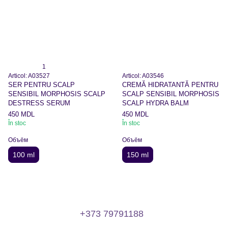
1
Articol: A03527
Articol: A03546
SER PENTRU SCALP
CREMĂ HIDRATANTĂ PENTRU
SENSIBIL MORPHOSIS SCALP
SCALP SENSIBIL MORPHOSIS
DESTRESS SERUM
SCALP HYDRA BALM
450 MDL
450 MDL
În stoc
În stoc
Объём
Объём
100 ml
150 ml
+373 79791188