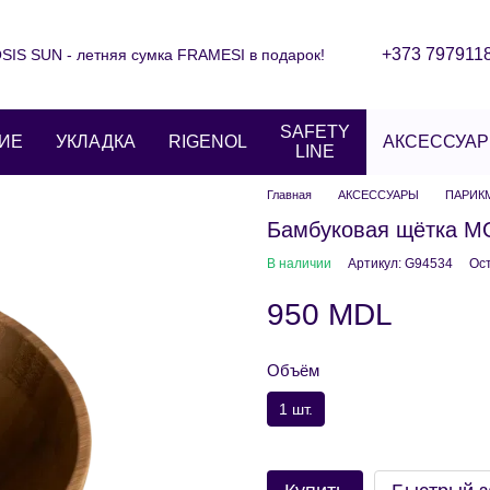
+373 797911
IS SUN - летняя сумка FRAMESI в подарок!
Контактная информация
Блог
ние
Отзывы о магазине
SAFETY
ИЕ
УКЛАДКА
RIGENOL
АКСЕССУА
LINE
Главная
АКСЕССУАРЫ
ПАРИК
Бамбуковая щётка 
В наличии
Артикул: G94534
Ос
950 MDL
Объём
1 шт.