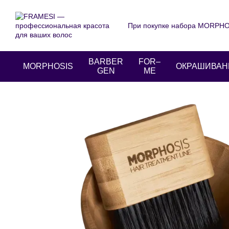
Перейти к основному контенту
При покупке набора MORPHOS
О нас
Оплата и доставка
Пользовательское соглаше
BARBER
FOR–
MORPHOSIS
ОКРАШИВАН
GEN
ME