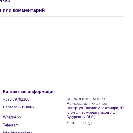
аказ
 или комментарий
Контактная информация
+373 79791188
SHOWROOM FRAMESI
Молдова, мун. Кишинёв
Перезвонить вам?
Центр: ул. Василе Александри, 97
(угол ул. Букурешть, вход с ул.
Букурешть, OLSI)
WhatsApp
Карта проезда
Telegram