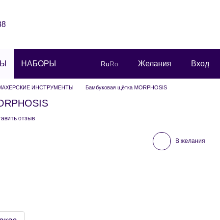
88
РЫ
НАБОРЫ
Желания
Вход
Ru
Ro
МАХЕРСКИЕ ИНСТРУМЕНТЫ
Бамбуковая щётка MORPHOSIS
MORPHOSIS
тавить отзыв
В желания