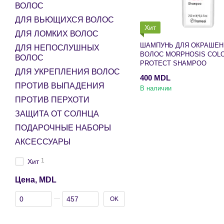
ВОЛОС
ДЛЯ ВЬЮЩИХСЯ ВОЛОС
Хит
ДЛЯ ЛОМКИХ ВОЛОС
ШАМПУНЬ ДЛЯ ОКРАШЕ
ДЛЯ НЕПОСЛУШНЫХ
ВОЛОС MORPHOSIS COL
ВОЛОС
PROTECT SHAMPOO
ДЛЯ УКРЕПЛЕНИЯ ВОЛОС
400 MDL
ПРОТИВ ВЫПАДЕНИЯ
В наличии
ПРОТИВ ПЕРХОТИ
ЗАЩИТА ОТ СОЛНЦА
ПОДАРОЧНЫЕ НАБОРЫ
АКСЕССУАРЫ
1
Хит
Цена, MDL
От Цена, MDL
До Цена, MDL
OK