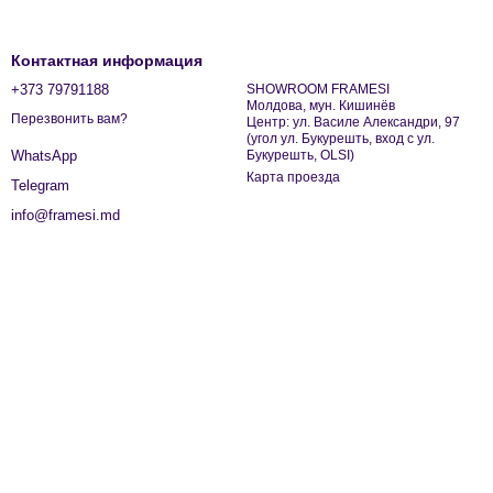
Контактная информация
+373 79791188
SHOWROOM FRAMESI
Молдова, мун. Кишинёв
Перезвонить вам?
Центр: ул. Василе Александри, 97
(угол ул. Букурешть, вход с ул.
Букурешть, OLSI)
WhatsApp
Карта проезда
Telegram
info@framesi.md