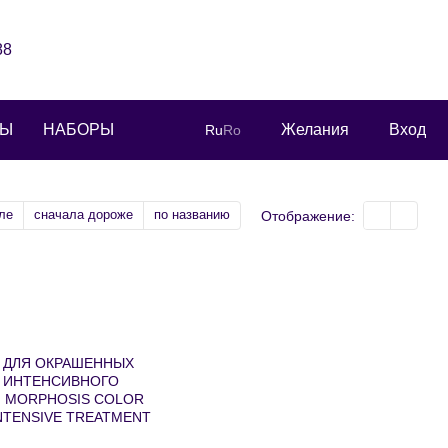
88
РЫ
НАБОРЫ
Желания
Вход
Ru
Ro
ле
сначала дороже
по названию
Отображение: