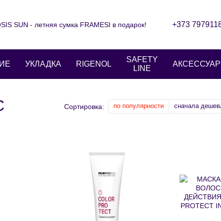
+373 797911
IS SUN - летняя сумка FRAMESI в подарок!
Контактная информация
Блог
ние
Отзывы о магазине
SAFETY
ИЕ
УКЛАДКА
RIGENOL
АКСЕССУА
LINE
С
по популярности
сначала дешев
Сортировка: