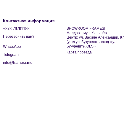
Контактная информация
+373 79791188
SHOWROOM FRAMESI
Молдова, мун. Кишинёв
Перезвонить вам?
Центр: ул. Василе Александри, 97
(угол ул. Букурешть, вход с ул.
Букурешть, OLSI)
WhatsApp
Карта проезда
Telegram
info@framesi.md