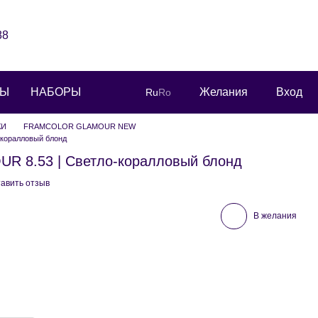
88
РЫ
НАБОРЫ
Желания
Вход
Ru
Ro
КИ
FRAMCOLOR GLAMOUR NEW
коралловый блонд
 8.53 | Светло-коралловый блонд
авить отзыв
В желания