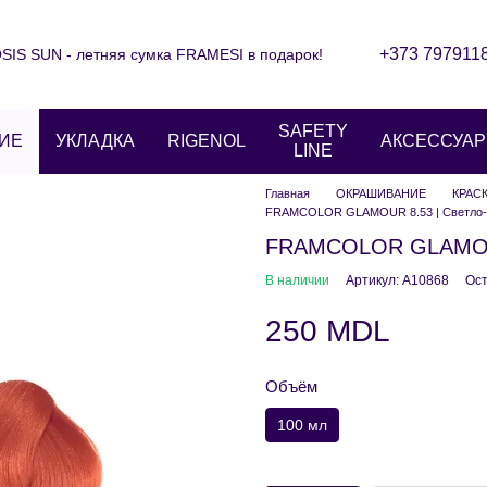
+373 797911
IS SUN - летняя сумка FRAMESI в подарок!
Контактная информация
Блог
ние
Отзывы о магазине
SAFETY
ИЕ
УКЛАДКА
RIGENOL
АКСЕССУА
LINE
Главная
ОКРАШИВАНИЕ
КРАС
FRAMCOLOR GLAMOUR 8.53 | Светло-
FRAMCOLOR GLAMOUR
В наличии
Артикул: A10868
Ост
250 MDL
Объём
100 мл