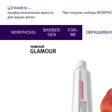
Перейти к основному контенту
При покупке набора MORPHOS
О нас
Оплата и доставка
Пользовательское соглаше
BARBER
FOR–
MORPHOSIS
ОКРАШИВАН
GEN
ME