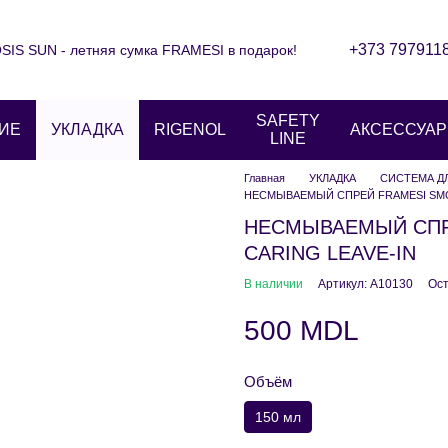
+373 797911
IS SUN - летняя сумка FRAMESI в подарок!
Контактная информация
Блог
ние
Отзывы о магазине
SAFETY
ИЕ
УКЛАДКА
RIGENOL
АКСЕССУА
LINE
Главная
УКЛАДКА
СИСТЕМА Д
НЕСМЫВАЕМЫЙ СПРЕЙ FRAMESI SMO
НЕСМЫВАЕМЫЙ СПР
CARING LEAVE-IN
В наличии
Артикул: A10130
Ост
500 MDL
Объём
150 мл