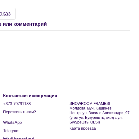
аказ
 или комментарий
Контактная информация
+373 79791188
SHOWROOM FRAMESI
Молдова, мун. Кишинёв
Перезвонить вам?
Центр: ул. Василе Александри, 97
(угол ул. Букурешть, вход с ул.
Букурешть, OLSI)
WhatsApp
Карта проезда
Telegram