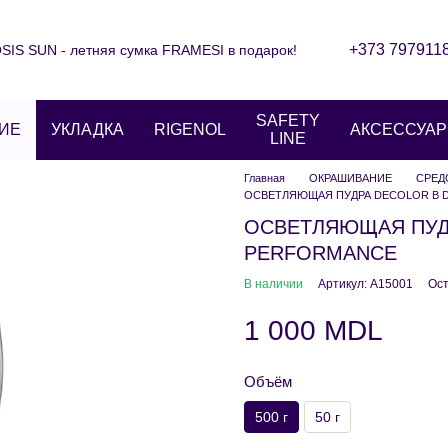
+373 797911
IS SUN - летняя сумка FRAMESI в подарок!
Контактная информация
Блог
ние
Отзывы о магазине
SAFETY
ИЕ
УКЛАДКА
RIGENOL
АКСЕССУА
LINE
Главная
ОКРАШИВАНИЕ
СРЕД
ОСВЕТЛЯЮЩАЯ ПУДРА DECOLOR B D
ОСВЕТЛЯЮЩАЯ ПУДР
PERFORMANCE
В наличии
Артикул: A15001
Ост
1 000 MDL
Объём
500 г
50 г