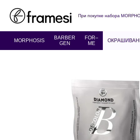
Перейти к основному контенту
При покупке набора MORPHOS
О нас
Оплата и доставка
Пользовательское соглаше
BARBER
FOR–
MORPHOSIS
ОКРАШИВАН
GEN
ME