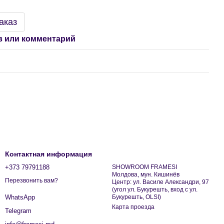
аказ
 или комментарий
Контактная информация
+373 79791188
SHOWROOM FRAMESI
Молдова, мун. Кишинёв
Перезвонить вам?
Центр: ул. Василе Александри, 97
(угол ул. Букурешть, вход с ул.
Букурешть, OLSI)
WhatsApp
Карта проезда
Telegram