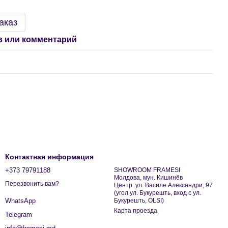
аказ
 или комментарий
Контактная информация
+373 79791188
SHOWROOM FRAMESI
Молдова, мун. Кишинёв
Перезвонить вам?
Центр: ул. Василе Александри, 97
(угол ул. Букурешть, вход с ул.
Букурешть, OLSI)
WhatsApp
Карта проезда
Telegram