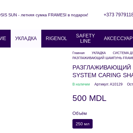
+373 797911
IS SUN - летняя сумка FRAMESI в подарок!
Контактная информация
Блог
ние
Отзывы о магазине
SAFETY
ИЕ
УКЛАДКА
RIGENOL
АКСЕССУА
LINE
Главная
УКЛАДКА
СИСТЕМА Д
РАЗГЛАЖИВАЮЩИЙ ШАМПУНЬ FRAME
РАЗГЛАЖИВАЮЩИЙ 
SYSTEM CARING S
В наличии
Артикул: A10129
Ост
500 MDL
Объём
250 мл