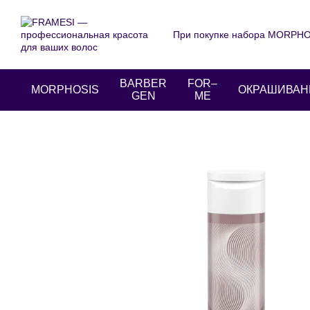
Перейти к основному контенту
При покупке набора MORPHOS
О нас
Оплата и доставка
Пользовательское соглаше
BARBER
FOR–
MORPHOSIS
ОКРАШИВАН
GEN
ME