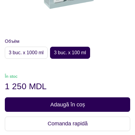
Объём
3 buc. х 1000 ml
3 buc. х 100 ml
În stoc
1 250 MDL
Adaugă în coș
Comanda rapidă