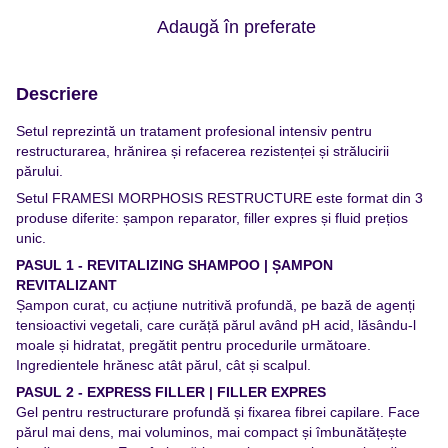
Adaugă în preferate
Descriere
Setul reprezintă un tratament profesional intensiv pentru
restructurarea, hrănirea și refacerea rezistenței și strălucirii
părului.
Setul FRAMESI MORPHOSIS RESTRUCTURE este format din 3
produse diferite: șampon reparator, filler expres și fluid prețios
unic.
PASUL 1 - REVITALIZING SHAMPOO | ȘAMPON
REVITALIZANT
Șampon curat, cu acțiune nutritivă profundă, pe bază de agenți
tensioactivi vegetali, care curăță părul având pH acid, lăsându-l
moale și hidratat, pregătit pentru procedurile următoare.
Ingredientele hrănesc atât părul, cât și scalpul.
PASUL 2 - EXPRESS FILLER | FILLER EXPRES
Gel pentru restructurare profundă și fixarea fibrei capilare. Face
părul mai dens, mai voluminos, mai compact și îmbunătățește