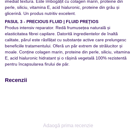
imediat textura. Este îmbogățit cu colagen marin, proteine din
perle, siliciu, vitamina E, acid hialuronic, proteine din grâu și
glicerină. Un produs nutritiv excelent.
PASUL 3 - PRECIOUS FLUID | FLUID PREȚIOS
Produs intensiv reparator. Redă frumusețea naturală și
elasticitatea fibrei capilare. Datorită ingredientelor de înaltă
calitate, părul este răsfățat cu substanțe active care prelungesc
beneficiile tratamentului. Oferă un păr extrem de strălucitor și
moale. Conține colagen marin, proteine din perle, siliciu, vitamina
E, acid hialuronic hidratant și o rășină vegetală 100% rezistentă
pentru încapsularea firului de păr.
Recenzii
Adaogă prima recenzie