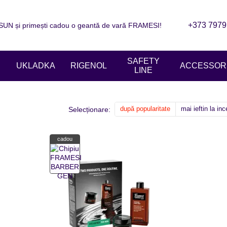
+373 7979
N și primești cadou o geantă de vară FRAMESI!
are
Informații de contact
Blogul
ziile magazinelor
SAFETY
UKLADKA
RIGENOL
ACCESSORI
LINE
după popularitate
mai ieftin la in
Selecționare:
cadou