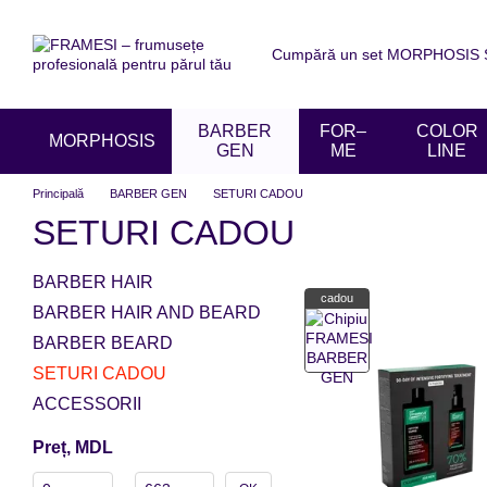
Mergi la conținutul principal
Cumpără un set MORPHOSIS SU
Despre noi
Livrare și achit
Acordul utilizatorului
Recen
BARBER
FOR–
COLOR
MORPHOSIS
GEN
ME
LINE
Principală
BARBER GEN
SETURI CADOU
SETURI CADOU
BARBER HAIR
cadou
BARBER HAIR AND BEARD
BARBER BEARD
SETURI CADOU
ACCESSORII
Preț, MDL
De la Preț, MDL
Până la Preț, MDL