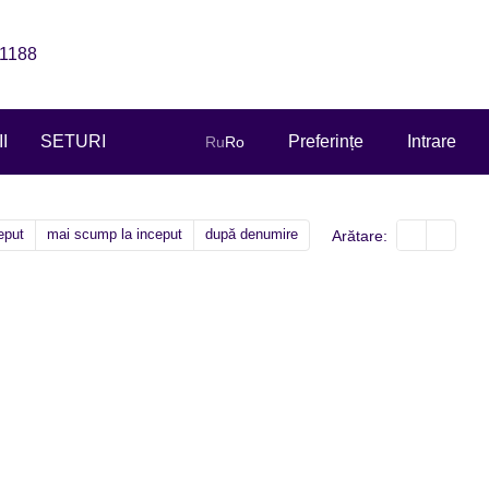
1188
I
SETURI
Preferințe
Intrare
Ru
Ro
ceput
mai scump la inceput
după denumire
Arătare: