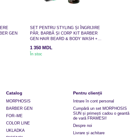
IERE
SET PENTRU STYLING ȘI ÎNGRIJIRE
RBER GEN
PĂR, BARBĂ ȘI CORP KIT BARBER
GEN HAIR BEARD & BODY WASH +
PASTE
1 350 MDL
În stoc
Catalog
Pentru clienții
MORPHOSIS
Intrare în cont personal
BARBER GEN
Cumpără un set MORPHOSIS
SUN și primești cadou o geantă
FOR–ME
de vară FRAMESI!
COLOR LINE
Despre noi
UKLADKA
Livrare și achitare