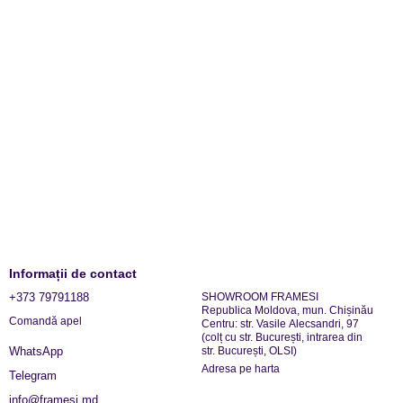
Informații de contact
+373 79791188
SHOWROOM FRAMESI
Republica Moldova, mun. Chișinău
Comandă apel
Centru: str. Vasile Alecsandri, 97
(colț cu str. București, intrarea din
str. București, OLSI)
WhatsApp
Adresa pe harta
Telegram
info@framesi.md