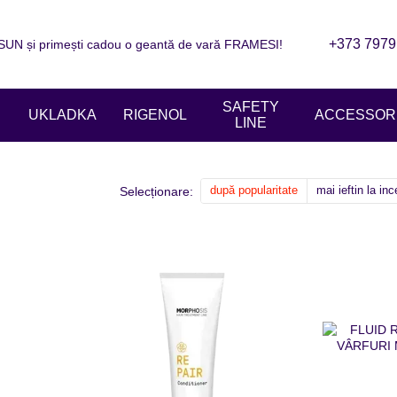
+373 7979
N și primești cadou o geantă de vară FRAMESI!
are
Informații de contact
Blogul
ziile magazinelor
SAFETY
UKLADKA
RIGENOL
ACCESSORI
LINE
după popularitate
mai ieftin la in
Selecționare: