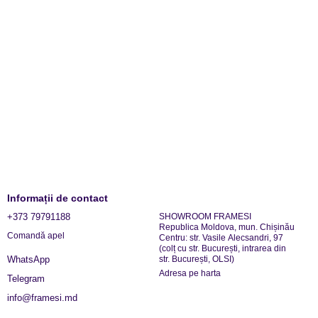
Informații de contact
+373 79791188
SHOWROOM FRAMESI
Republica Moldova, mun. Chișinău
Comandă apel
Centru: str. Vasile Alecsandri, 97
(colț cu str. București, intrarea din
str. București, OLSI)
WhatsApp
Adresa pe harta
Telegram
info@framesi.md