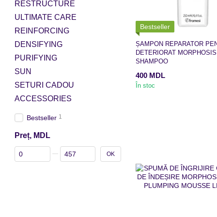
RESTRUCTURE
ULTIMATE CARE
Bestseller
REINFORCING
DENSIFYING
ȘAMPON REPARATOR PE
DETERIORAT MORPHOSIS
PURIFYING
SHAMPOO
SUN
400 MDL
SETURI CADOU
În stoc
ACCESSORIES
1
Bestseller
Preț, MDL
De la Preț, MDL
Până la Preț, MDL
OK