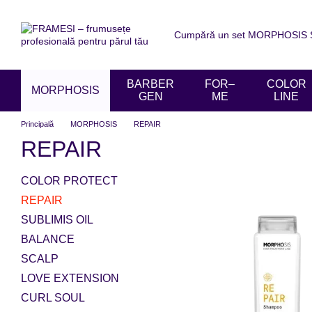
Mergi la conținutul principal
Cumpără un set MORPHOSIS SU
Despre noi
Livrare și achit
Acordul utilizatorului
Recen
BARBER
FOR–
COLOR
MORPHOSIS
GEN
ME
LINE
Principală
MORPHOSIS
REPAIR
REPAIR
COLOR PROTECT
REPAIR
SUBLIMIS OIL
BALANCE
SCALP
LOVE EXTENSION
CURL SOUL