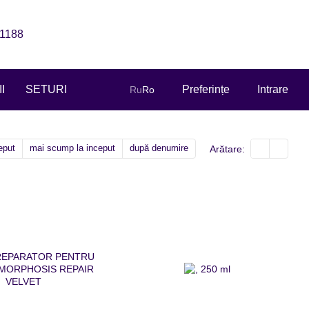
1188
I
SETURI
Preferințe
Intrare
Ru
Ro
ceput
mai scump la inceput
după denumire
Arătare: