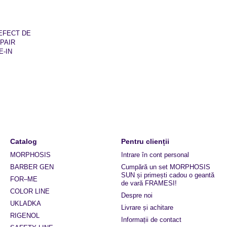
EFECT DE
PAIR
-IN
Catalog
Pentru clienții
MORPHOSIS
Intrare în cont personal
BARBER GEN
Cumpără un set MORPHOSIS
SUN și primești cadou o geantă
FOR–ME
de vară FRAMESI!
COLOR LINE
Despre noi
UKLADKA
Livrare și achitare
RIGENOL
Informații de contact