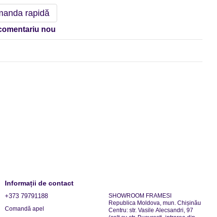
anda rapidă
comentariu nou
Informații de contact
+373 79791188
SHOWROOM FRAMESI
Republica Moldova, mun. Chișinău
Comandă apel
Centru: str. Vasile Alecsandri, 97