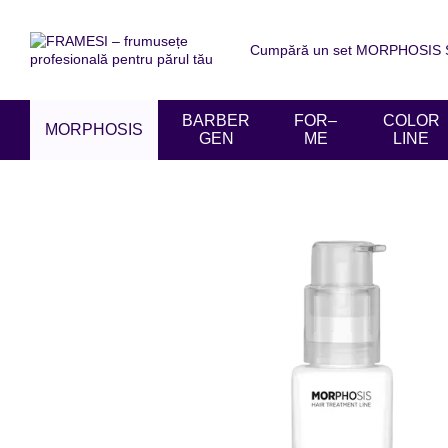
Mergi la conținutul principal
Cumpără un set MORPHOSIS SU
Despre noi
Livrare și achit
Acordul utilizatorului
Recen
BARBER
FOR–
COLOR
MORPHOSIS
GEN
ME
LINE