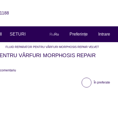
1188
I
SETURI
Preferințe
Intrare
Ru
Ro
FLUID REPARATOR PENTRU VÂRFURI MORPHOSIS REPAIR VELVET
PENTRU VÂRFURI MORPHOSIS REPAIR
 comentariu
În preferate