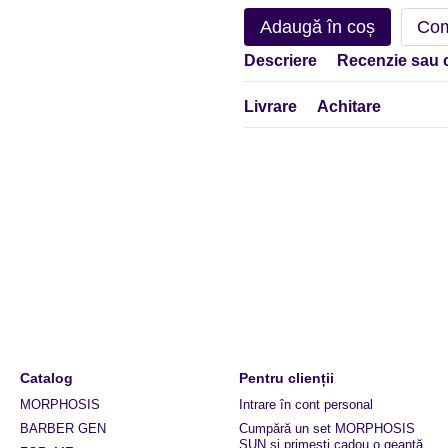
Adaugă în coș
Com
Descriere
Recenzie sau 
Livrare
Achitare
Catalog
Pentru clienții
MORPHOSIS
Intrare în cont personal
BARBER GEN
Cumpără un set MORPHOSIS
SUN și primești cadou o geantă