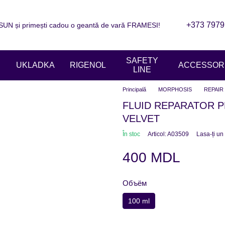
+373 7979
N și primești cadou o geantă de vară FRAMESI!
are
Informații de contact
Blogul
ziile magazinelor
SAFETY
UKLADKA
RIGENOL
ACCESSORI
LINE
Principală
MORPHOSIS
REPAIR
FLUID REPARATOR 
VELVET
În stoc
Articol: A03509
Lasa-ți un
400 MDL
Объём
100 ml