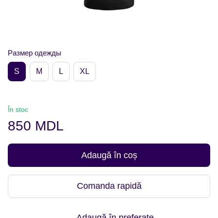
Размер одежды
S
M
L
XL
În stoc
850 MDL
Adaugă în coș
Comanda rapidă
Adaugă în preferate