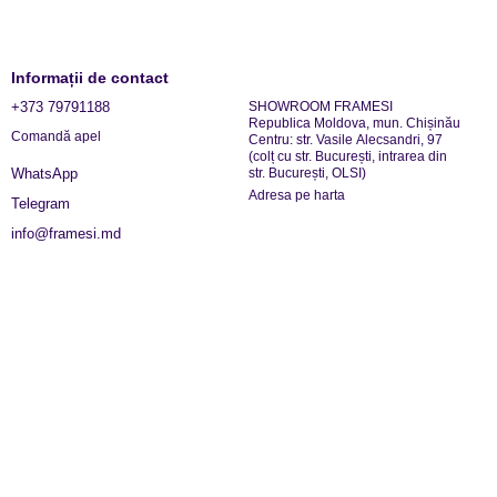
Informații de contact
+373 79791188
SHOWROOM FRAMESI
Republica Moldova, mun. Chișinău
Comandă apel
Centru: str. Vasile Alecsandri, 97
(colț cu str. București, intrarea din
str. București, OLSI)
WhatsApp
Adresa pe harta
Telegram
info@framesi.md