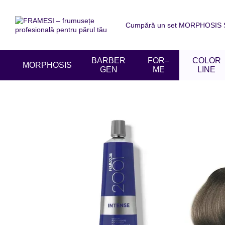
Mergi la conținutul principal
Cumpără un set MORPHOSIS SU
Despre noi
Livrare și achit
Acordul utilizatorului
Recen
BARBER
FOR–
COLOR
MORPHOSIS
GEN
ME
LINE