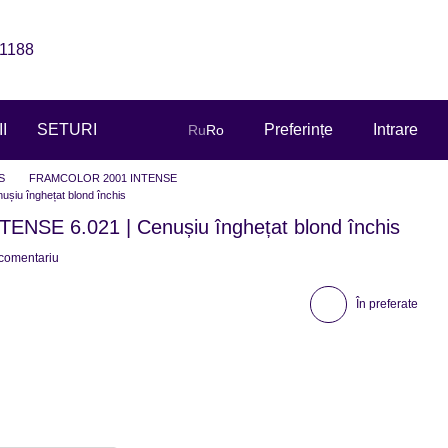
1188
I
SETURI
Preferințe
Intrare
Ru
Ro
S
FRAMCOLOR 2001 INTENSE
u înghețat blond închis
SE 6.021 | Cenușiu înghețat blond închis
 comentariu
În preferate