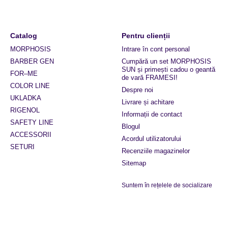
Catalog
Pentru clienții
MORPHOSIS
Intrare în cont personal
BARBER GEN
Cumpără un set MORPHOSIS
SUN și primești cadou o geantă
FOR–ME
de vară FRAMESI!
COLOR LINE
Despre noi
UKLADKA
Livrare și achitare
RIGENOL
Informații de contact
SAFETY LINE
Blogul
ACCESSORII
Acordul utilizatorului
SETURI
Recenziile magazinelor
Sitemap
Suntem în rețelele de socializare