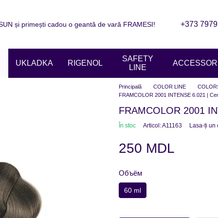
+373 7979
N și primești cadou o geantă de vară FRAMESI!
are
Informații de contact
Blogul
ziile magazinelor
SAFETY
UKLADKA
RIGENOL
ACCESSORI
LINE
Principală
COLOR LINE
COLOR
FRAMCOLOR 2001 INTENSE 6.021 | Cenuși
FRAMCOLOR 2001 INTEN
În stoc
Articol: A11163
Lasa-ți un
250 MDL
Объём
60 ml