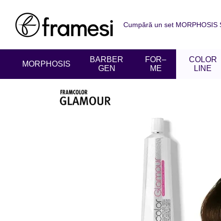
Mergi la conținutul principal
Cumpără un set MORPHOSIS SU
Despre noi
Livrare și achit
Acordul utilizatorului
Recen
BARBER
FOR–
COLOR
MORPHOSIS
GEN
ME
LINE