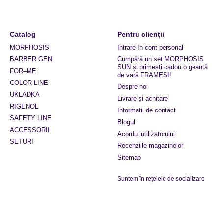
Catalog
Pentru clienții
MORPHOSIS
Intrare în cont personal
BARBER GEN
Cumpără un set MORPHOSIS
SUN și primești cadou o geantă
FOR–ME
de vară FRAMESI!
COLOR LINE
Despre noi
UKLADKA
Livrare și achitare
RIGENOL
Informații de contact
SAFETY LINE
Blogul
ACCESSORII
Acordul utilizatorului
SETURI
Recenziile magazinelor
Sitemap
Suntem în rețelele de socializare