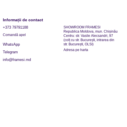
Informații de contact
+373 79791188
SHOWROOM FRAMESI
Republica Moldova, mun. Chișinău
Comandă apel
Centru: str. Vasile Alecsandri, 97
(colț cu str. București, intrarea din
str. București, OLSI)
WhatsApp
Adresa pe harta
Telegram
info@framesi.md