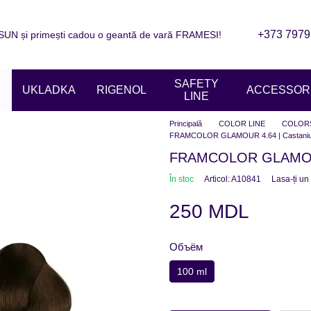
+373 7979
N și primești cadou o geantă de vară FRAMESI!
are
Informații de contact
Blogul
ziile magazinelor
SAFETY
UKLADKA
RIGENOL
ACCESSORI
LINE
Principală
COLOR LINE
COLOR
FRAMCOLOR GLAMOUR 4.64 | Castaniu c
FRAMCOLOR GLAMOUR 4
În stoc
Articol: A10841
Lasa-ți un
250 MDL
Объём
100 ml