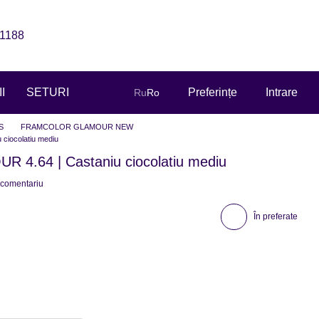
1188
I
SETURI
Preferințe
Intrare
Ru
Ro
S
FRAMCOLOR GLAMOUR NEW
iocolatiu mediu
.64 | Castaniu ciocolatiu mediu
 comentariu
În preferate