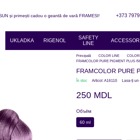
+373 7979
N și primești cadou o geantă de vară FRAMESI!
are
Informații de contact
Blogul
ziile magazinelor
SAFETY
UKLADKA
RIGENOL
ACCESSORI
LINE
Principală
COLOR LINE
COLOR
FRAMCOLOR PURE PIGMENT PLUS /56 | 
FRAMCOLOR PURE PIG
În stoc
Articol: A16110
Lasa-ți un
250 MDL
Объём
60 ml