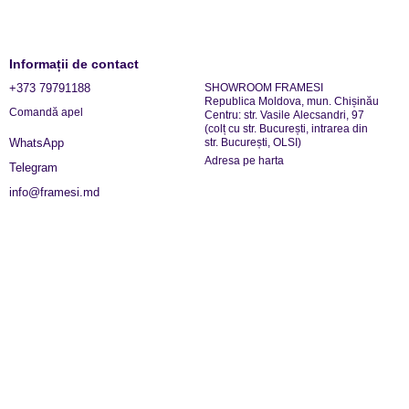
Informații de contact
+373 79791188
SHOWROOM FRAMESI
Republica Moldova, mun. Chișinău
Comandă apel
Centru: str. Vasile Alecsandri, 97
(colț cu str. București, intrarea din
str. București, OLSI)
WhatsApp
Adresa pe harta
Telegram
info@framesi.md