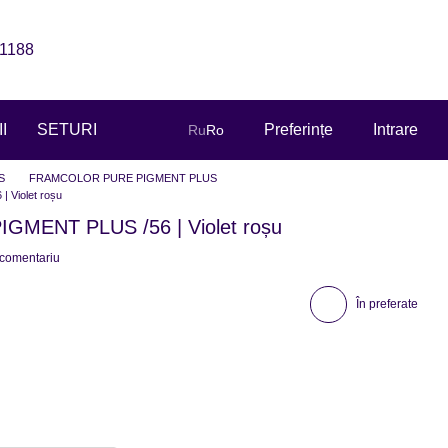
1188
I
SETURI
Preferințe
Intrare
Ru
Ro
S
FRAMCOLOR PURE PIGMENT PLUS
Violet roșu
MENT PLUS /56 | Violet roșu
 comentariu
În preferate