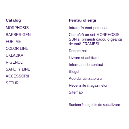
Catalog
Pentru clienții
MORPHOSIS
Intrare în cont personal
BARBER GEN
Cumpără un set MORPHOSIS
SUN și primești cadou o geantă
FOR–ME
de vară FRAMESI!
COLOR LINE
Despre noi
UKLADKA
Livrare și achitare
RIGENOL
Informații de contact
SAFETY LINE
Blogul
ACCESSORII
Acordul utilizatorului
SETURI
Recenziile magazinelor
Sitemap
Suntem în rețelele de socializare