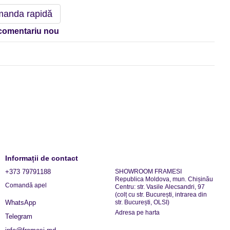
anda rapidă
comentariu nou
Informații de contact
+373 79791188
SHOWROOM FRAMESI
Republica Moldova, mun. Chișinău
Comandă apel
Centru: str. Vasile Alecsandri, 97
(colț cu str. București, intrarea din
str. București, OLSI)
WhatsApp
Adresa pe harta
Telegram