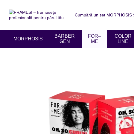
Mergi la conținutul principal
Cumpără un set MORPHOSIS SU
Despre noi
Livrare și achit
Acordul utilizatorului
Recen
BARBER
FOR–
COLOR
MORPHOSIS
GEN
ME
LINE