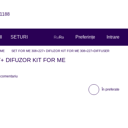
1188
I
SETURI
Preferințe
Intrare
Ru
Ro
UME
SET FOR ME 308+227+ DIFUZOR KIT FOR ME 308+227+DIFFUSER
7+ DIFUZOR KIT FOR ME
n comentariu
În preferate