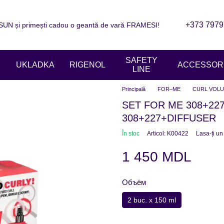
+373 7979
N și primești cadou o geantă de vară FRAMESI!
are
Informații de contact
Blogul
ziile magazinelor
SAFETY
UKLADKA
RIGENOL
ACCESSORI
LINE
Principală
FOR–ME
CURL VOL
SET FOR ME 308+22
308+227+DIFFUSER
În stoc
Articol: K00422
Lasa-ți u
1 450 MDL
Объём
2 buc. x 150 ml