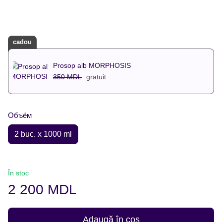
cadou
Prosop alb MORPHOSIS
350 MDL
gratuit
Объём
2 buc. x 1000 ml
În stoc
2 200 MDL
Adaugă în coș