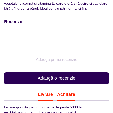
vegetale, glicerină și vitamina E, care oferă strălucire și catifelare
fără a îngreuna părul. Ideal pentru păr normal și fin.
Recenzii
Adaogă prima recenzie
Adaugă o recenzie
Livrare
Achitare
Livrare gratuită pentru comenzi de peste 5000 lei
Online - cu cardul bancar de credit / debit