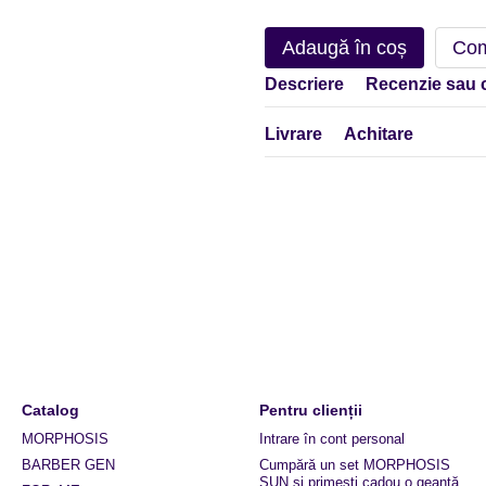
Adaugă în coș
Com
Descriere
Recenzie sau 
Livrare
Achitare
Catalog
Pentru clienții
MORPHOSIS
Intrare în cont personal
BARBER GEN
Cumpără un set MORPHOSIS
SUN și primești cadou o geantă