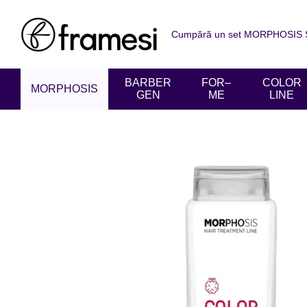
Mergi la conținutul principal
Cumpără un set MORPHOSIS SU
Despre noi
Livrare și achit
Acordul utilizatorului
Recen
BARBER
FOR–
COLOR
MORPHOSIS
GEN
ME
LINE