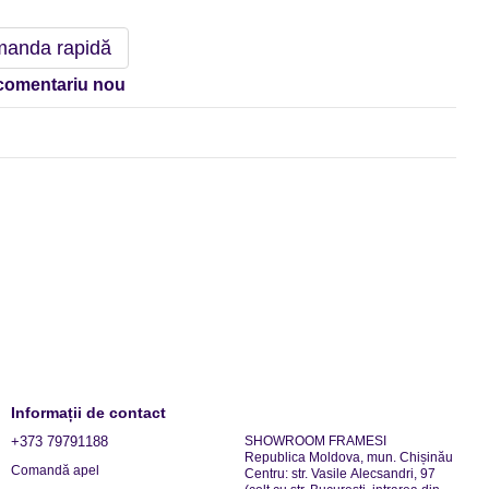
anda rapidă
comentariu nou
Informații de contact
+373 79791188
SHOWROOM FRAMESI
Republica Moldova, mun. Chișinău
Comandă apel
Centru: str. Vasile Alecsandri, 97