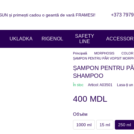
+373 7979
N și primești cadou o geantă de vară FRAMESI!
are
Informații de contact
Blogul
ziile magazinelor
SAFETY
UKLADKA
RIGENOL
ACCESSORI
LINE
Principală
MORPHOSIS
COLOR
ȘAMPON PENTRU PĂR VOPSIT MORP
ȘAMPON PENTRU PĂ
SHAMPOO
În stoc
Articol: A03501
Lasa-ți un
400 MDL
Объём
1000 ml
15 ml
250 ml