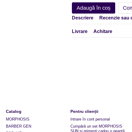
Adaugă în coș
Com
Descriere
Recenzie sau 
Livrare
Achitare
Catalog
Pentru clienții
MORPHOSIS
Intrare în cont personal
BARBER GEN
Cumpără un set MORPHOSIS
SUN și primești cadou o geantă