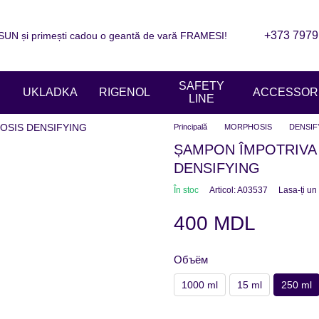
+373 7979
N și primești cadou o geantă de vară FRAMESI!
are
Informații de contact
Blogul
ziile magazinelor
SAFETY
UKLADKA
RIGENOL
ACCESSORI
LINE
Principală
MORPHOSIS
DENSIF
ȘAMPON ÎMPOTRIVA
DENSIFYING
În stoc
Articol: A03537
Lasa-ți un
400 MDL
Объём
1000 ml
15 ml
250 ml