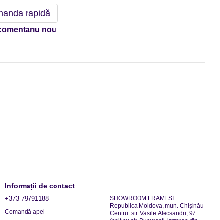
anda rapidă
comentariu nou
Informații de contact
+373 79791188
SHOWROOM FRAMESI
Republica Moldova, mun. Chișinău
Comandă apel
Centru: str. Vasile Alecsandri, 97