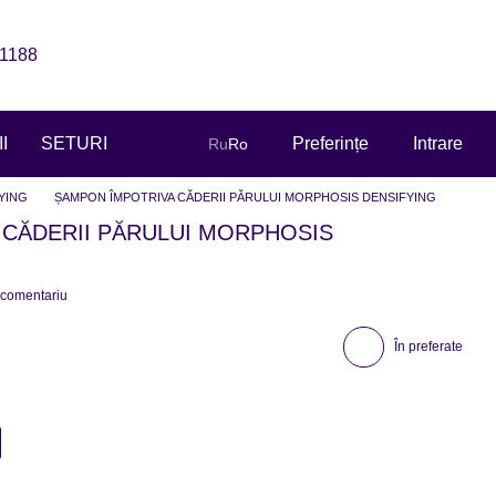
1188
I
SETURI
Preferințe
Intrare
Ru
Ro
YING
ȘAMPON ÎMPOTRIVA CĂDERII PĂRULUI MORPHOSIS DENSIFYING
 CĂDERII PĂRULUI MORPHOSIS
 comentariu
În preferate