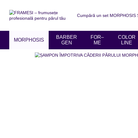
Mergi la conținutul principal
Cumpără un set MORPHOSIS SU
Despre noi
Livrare și achit
Acordul utilizatorului
Recen
BARBER
FOR–
COLOR
MORPHOSIS
GEN
ME
LINE