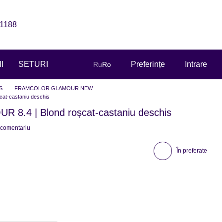
1188
I
SETURI
Preferințe
Intrare
Ru
Ro
S
FRAMCOLOR GLAMOUR NEW
t-castaniu deschis
.4 | Blond roșcat-castaniu deschis
 comentariu
În preferate