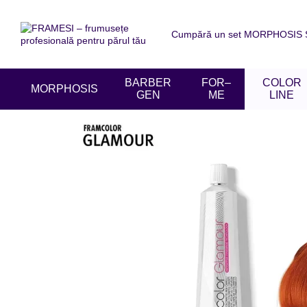
Mergi la conținutul principal
Cumpără un set MORPHOSIS SU
Despre noi
Livrare și achit
Acordul utilizatorului
Recen
BARBER
FOR–
COLOR
MORPHOSIS
GEN
ME
LINE