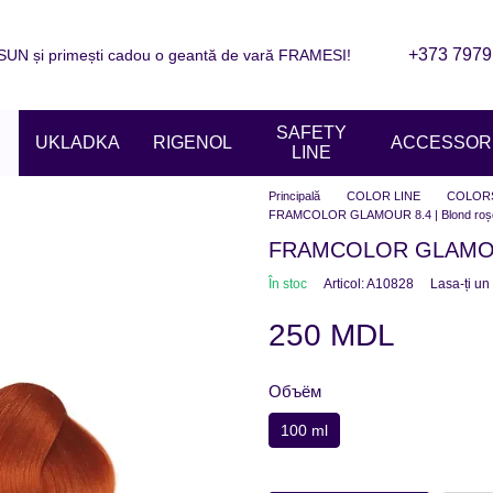
+373 7979
N și primești cadou o geantă de vară FRAMESI!
are
Informații de contact
Blogul
ziile magazinelor
SAFETY
UKLADKA
RIGENOL
ACCESSORI
LINE
Principală
COLOR LINE
COLOR
FRAMCOLOR GLAMOUR 8.4 | Blond roșca
FRAMCOLOR GLAMOUR 8
În stoc
Articol: A10828
Lasa-ți un
250 MDL
Объём
100 ml