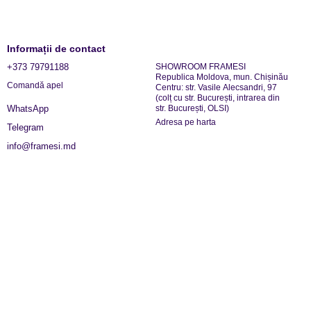
Informații de contact
+373 79791188
SHOWROOM FRAMESI
Republica Moldova, mun. Chișinău
Comandă apel
Centru: str. Vasile Alecsandri, 97
(colț cu str. București, intrarea din
str. București, OLSI)
WhatsApp
Adresa pe harta
Telegram
info@framesi.md