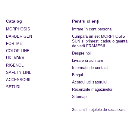
Catalog
Pentru clienții
MORPHOSIS
Intrare în cont personal
BARBER GEN
Cumpără un set MORPHOSIS
SUN și primești cadou o geantă
FOR–ME
de vară FRAMESI!
COLOR LINE
Despre noi
UKLADKA
Livrare și achitare
RIGENOL
Informații de contact
SAFETY LINE
Blogul
ACCESSORII
Acordul utilizatorului
SETURI
Recenziile magazinelor
Sitemap
Suntem în rețelele de socializare